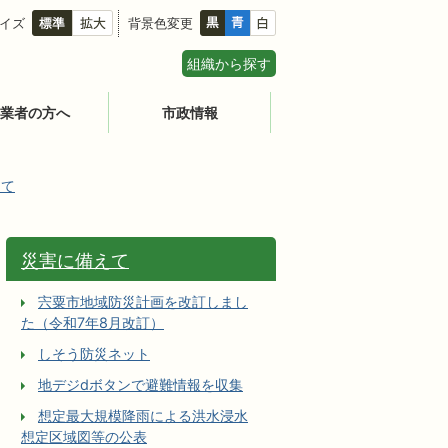
イズ
背景色変更
組織から探す
業者の方へ
市政情報
えて
災害に備えて
宍粟市地域防災計画を改訂しまし
た（令和7年8月改訂）
しそう防災ネット
地デジdボタンで避難情報を収集
想定最大規模降雨による洪水浸水
想定区域図等の公表