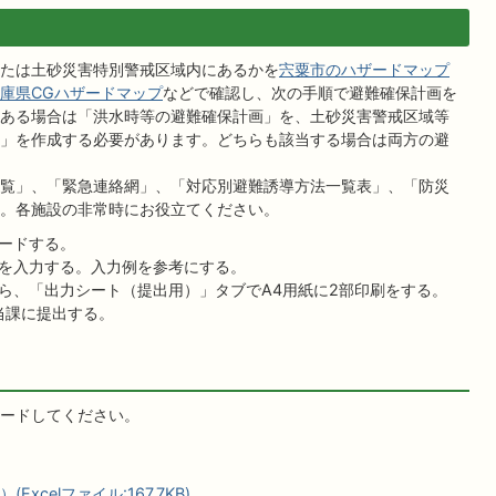
たは土砂災害特別警戒区域内にあるかを
宍粟市のハザードマップ
庫県CGハザードマップ
などで確認し、次の手順で避難確保計画を
ある場合は「洪水時等の避難確保計画」を、土砂災害警戒区域等
」を作成する必要があります。どちらも該当する場合は両方の避
覧」、「緊急連絡網」、「対応別避難誘導方法一覧表」、「防災
。各施設の非常時にお役立てください。
ードする。
を入力する。入力例を参考にする。
ら、「出力シート（提出用）」タブでA4用紙に2部印刷をする。
当課に提出する。
ードしてください。
celファイル:167.7KB)