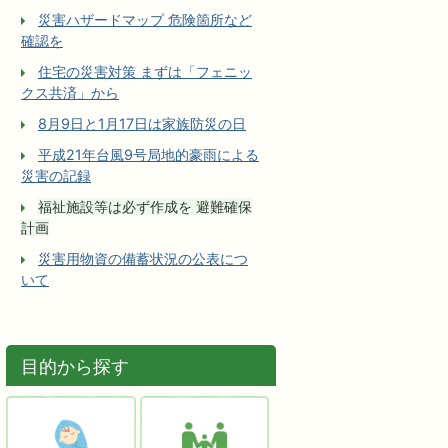
災害ハザードマップ 危険箇所など
確認を
住宅の災害対策 まずは「フェニッ
クス共済」から
8月9日と1月17日は家族防災の日
平成21年台風9号局地的豪雨による
災害の記録
福祉施設等は必ず作成を 避難確保
計画
災害用物資の備蓄状況の公表につ
いて
目的から探す