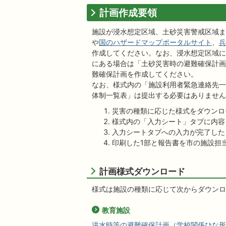
計画作成要領
施設が浸水想定区域、土砂災害警戒区域ま
や
国のハザードマップポータルサイト
、
兵
作成してください。なお、浸水想定区域に
にある場合は「土砂災害時の避難確保計画
難確保計画を作成してください。
なお、様式内の「施設利用者緊急連絡先一
体制一覧表」は提出する必要はありません
災害の種類に応じた様式をダウンロ
様式内の「入力シート」タブに内容
入力シートタブへの入力が完了した
印刷した1部と報告書を市の施設担
計画様式ダウンロード
様式は施設の種類に応じて次からダウンロ
教育施設
洪水時等の避難確保計画（学校関係ひな形）(Ex