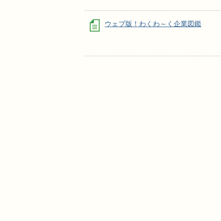
ウェブ版！わくわ～く企業図鑑