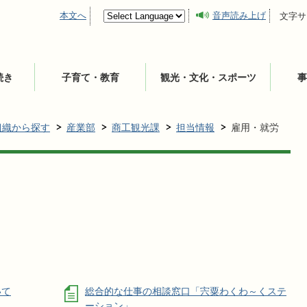
本文へ
音声読み上げ
文字サ
続き
子育て・教育
観光・文化・スポーツ
事
組織から探す
産業部
商工観光課
担当情報
雇用・就労
いて
総合的な仕事の相談窓口「宍粟わくわ～くステ
ーション」