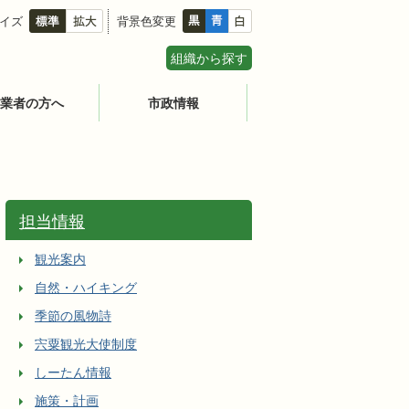
イズ
背景色変更
組織から探す
業者の方へ
市政情報
担当情報
観光案内
自然・ハイキング
季節の風物詩
宍粟観光大使制度
しーたん情報
施策・計画