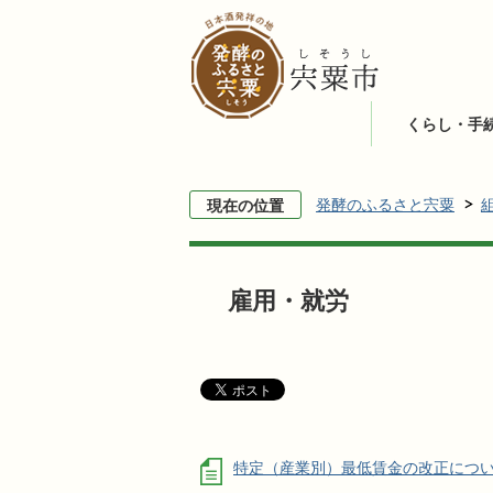
くらし・手
発酵のふるさと宍粟
現在の位置
雇用・就労
特定（産業別）最低賃金の改正につ