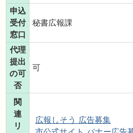
申込
受付
秘書広報課
窓口
代理
提出
可
の可
否
関
連
広報しそう 広告募集
リ
市公式サイト バナー広告