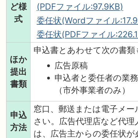
ど様
(PDFファイル:97.9KB)
式
委任状(Wordファイル:17.9
委任状(PDFファイル:226.1
申込書とあわせて次の書類
ほか
広告原稿
提出
申込者と委任者の業
書類
（市外事業者のみ）
窓口、郵送または電子メー
申込
さい。広告代理店など代理
方法
は、広告主からの委任状が