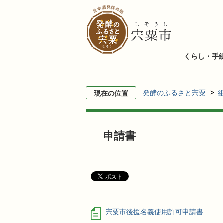
くらし・手
発酵のふるさと宍粟
現在の位置
申請書
宍粟市後援名義使用許可申請書