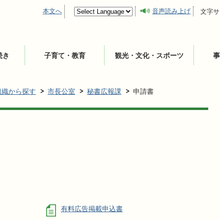
本文へ
音声読み上げ
文字サ
続き
子育て・教育
観光・文化・スポーツ
事
組織から探す
市長公室
秘書広報課
申請書
有料広告掲載申込書