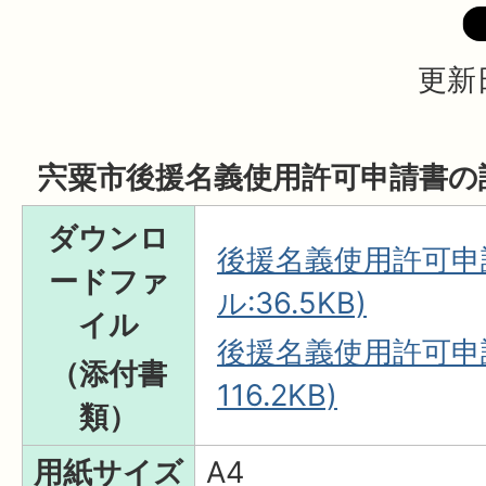
更新日
宍粟市後援名義使用許可申請書の
ダウンロ
後援名義使用許可申請
ードファ
ル:36.5KB)
イル
後援名義使用許可申請
（添付書
116.2KB)
類）
用紙サイズ
A4