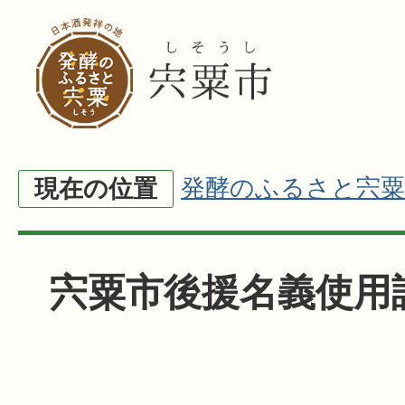
発酵のふるさと宍粟
現在の位置
宍粟市後援名義使用