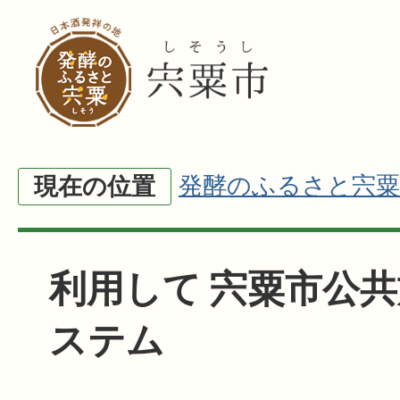
発酵のふるさと宍粟
現在の位置
利用して 宍粟市公
ステム