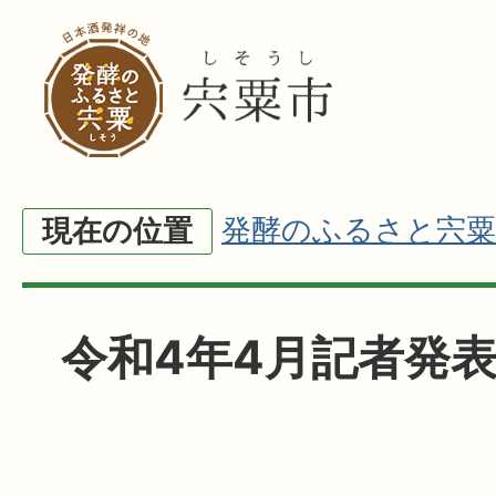
発酵のふるさと宍粟
現在の位置
令和4年4月記者発