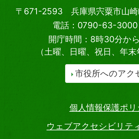
〒671-2593 兵庫県宍粟市山
電話：0790-63-30
開庁時間：8時30分から
（土曜、日曜、祝日、年末
市役所へのアク
個人情報保護ポリ
ウェブアクセシビリテ