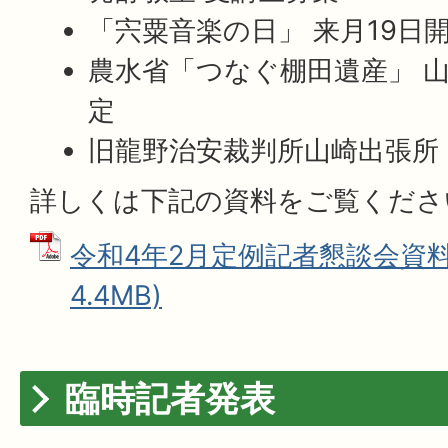
「宍粟音楽の日」 来月19日
農水省「つなぐ棚田遺産」 
定
旧龍野治安裁判所山崎出張所
詳しくは下記の資料をご覧くだ
令和4年2月定例記者懇談会資料 
4.4MB)
臨時記者発表