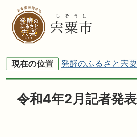
発酵のふるさと宍粟
現在の位置
令和4年2月記者発表