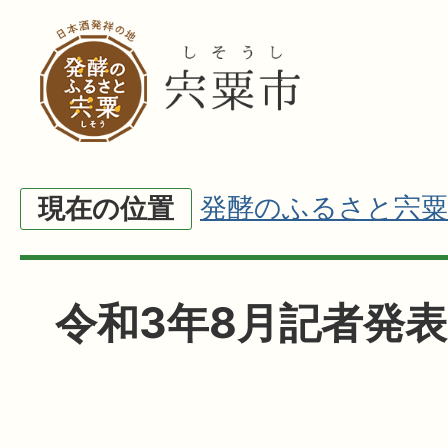
発酵のふるさと宍粟
現在の位置
令和3年8月記者発表