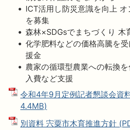
ICT活用し防災意識を向上 
を募集
森林×SDGsでまちづくり 
化学肥料などの価格高騰を受
援金
農家の循環型農業への転換を
入費など支援
令和4年9月定例記者懇談会資料 
4.4MB)
別資料 宍粟市木育推進方針 (P