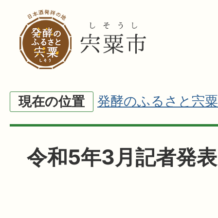
発酵のふるさと宍粟
現在の位置
令和5年3月記者発表