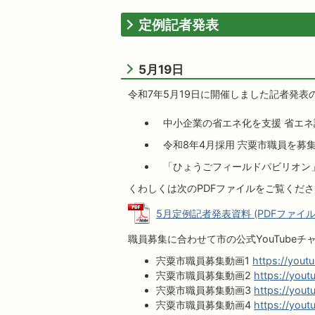
定例記者発表
5月19日
令和7年5月19日に開催しました記者発
中小企業の省エネ化を支援 省エ
令和8年4月採用 宍粟市職員を募
「ひょうごフィールドパビリオン
くわしくは次のPDFファイルをご覧くだ
5月定例記者発表資料 (PDFファイル: 
職員募集に合わせて市の公式YouTube
宍粟市職員募集動画1
https://you
宍粟市職員募集動画2
https://you
宍粟市職員募集動画3
https://you
宍粟市職員募集動画4
https://you