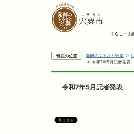
くらし・手
発酵のふるさと宍粟
現在の位置
令和7年5月記者発表
令和7年5月記者発表