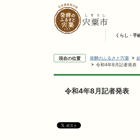
くらし・手
発酵のふるさと宍粟
現在の位置
令和4年8月記者発表
令和4年8月記者発表