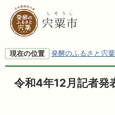
発酵のふるさと宍粟
現在の位置
令和4年12月記者発