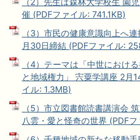
（2）先生は森林大学校生 園児
催 (PDFファイル: 741.1KB)
（3）市民の健康意識向上へ連携
月30日締結 (PDFファイル: 258
（4）テーマは「中世における
と地域権力」 宍粟学講座 2月14
イル: 1.3MB)
（5）市立図書館読書講演会 筑
八雲・愛と怪奇の世界 (PDFファイ
（6）千種地域の新たな移動手