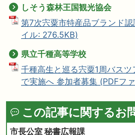
しそう森林王国観光協会
第7次宍粟市特産品ブランド認証
イル: 276.5KB)
県立千種高等学校
千種高生と巡る宍粟1周バスツア
で実施へ 参加者募集 (PDFファイル
この記事に関するお
市長公室 秘書広報課