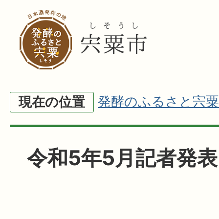
発酵のふるさと宍粟
現在の位置
令和5年5月記者発表