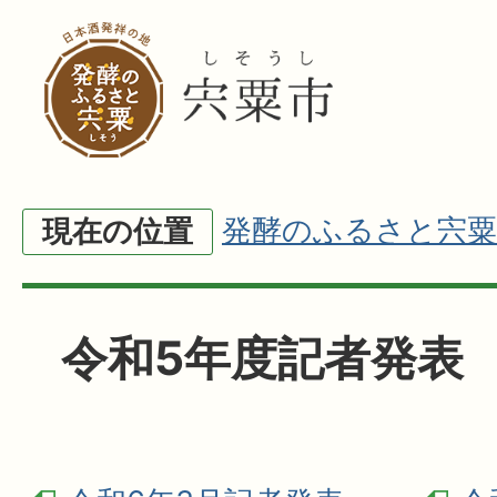
発酵のふるさと宍粟
現在の位置
令和5年度記者発表