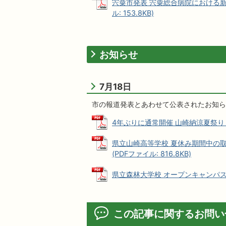
宍粟市発表 宍粟総合病院における新
ル: 153.8KB)
お知らせ
7月18日
市の報道発表とあわせて公表されたお知ら
4年ぶりに通常開催 山崎納涼夏祭り 来月
県立山崎高等学校 夏休み期間中の
(PDFファイル: 816.8KB)
県立森林大学校 オープンキャンパス (P
この記事に関するお問い