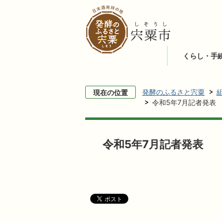
くらし・手
発酵のふるさと宍粟
現在の位置
令和5年7月記者発表
令和5年7月記者発表