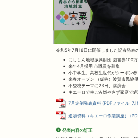
令和5年7月18日に開催しました記者発
にししん地域振興財団 図書券100
来年4月採用 市職員を募集
小中学生、高校生世代がクーポン券で
来春オープン （仮称）波賀市民協
不登校テーマに23日、講演会
キエーロで生ごみ燃やさず家庭で処
7月定例発表資料 (PDFファイル: 7.1
追加資料（キエーロ作製講座） (PDFフ
発表内容の訂正