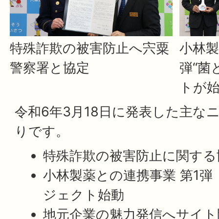
特殊詐欺の被害防止へ宍粟
小林製
警察署と協定
弾“菌
トが
令和6年3月18日に発表した主な
りです。
特殊詐欺の被害防止に関する
小林製薬との連携事業 第1
ジェクト始動
地元企業の魅力発信へサイト