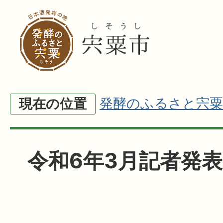
発酵のふるさと宍粟
現在の位置
令和6年3月記者発表