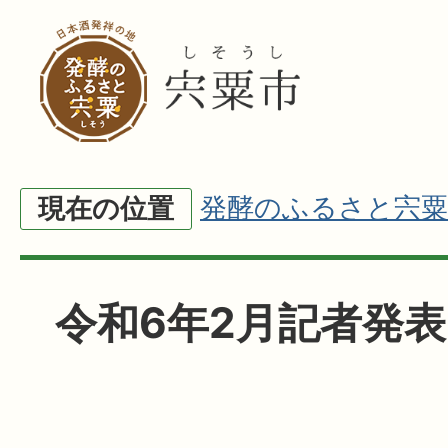
発酵のふるさと宍粟
現在の位置
令和6年2月記者発表