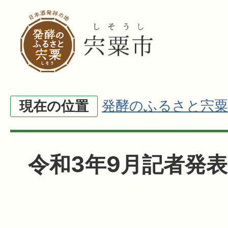
発酵のふるさと宍粟
現在の位置
令和3年9月記者発表