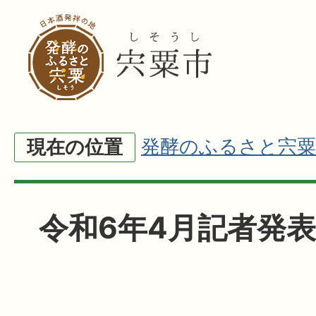
発酵のふるさと宍粟
現在の位置
令和6年4月記者発表