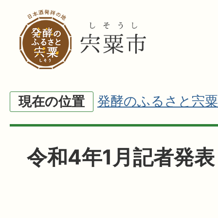
発酵のふるさと宍粟
現在の位置
令和4年1月記者発表