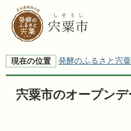
発酵のふるさと宍粟
現在の位置
宍粟市のオープンデ