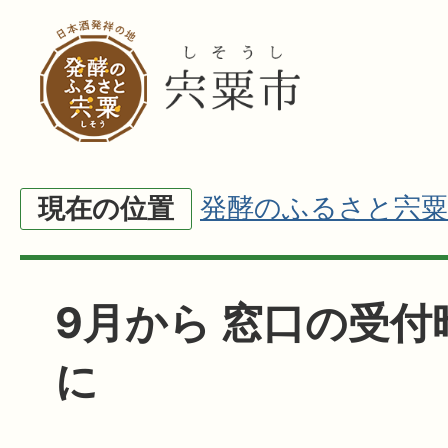
発酵のふるさと宍粟
現在の位置
9月から 窓口の受付
に