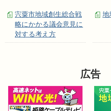
宍粟市地域創生総合戦
地
略にかかる議会意見に
対する考え方
広告