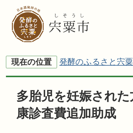
発酵のふるさと宍粟
現在の位置
多胎児を妊娠された
康診査費追加助成