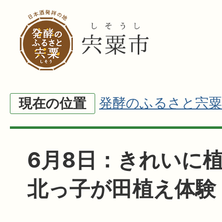
発酵のふるさと宍粟
現在の位置
6月8日：きれいに植
北っ子が田植え体験