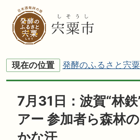
発酵のふるさと宍粟
現在の位置
7月31日：波賀“林
アー 参加者ら森林
かな汗