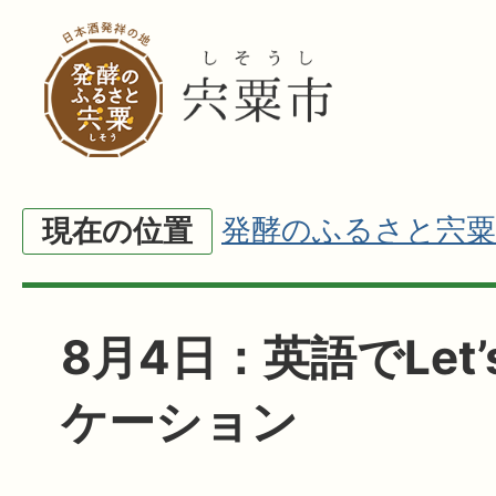
発酵のふるさと宍粟
現在の位置
8月4日：英語でLet
ケーション