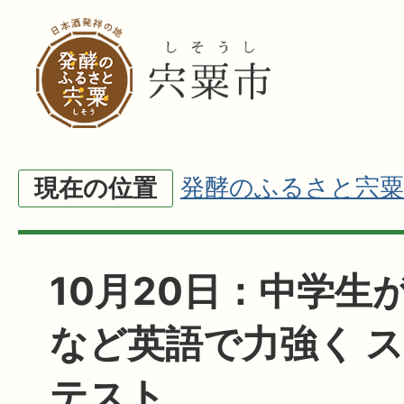
発酵のふるさと宍粟
現在の位置
10月20日：中学生
など英語で力強く 
テスト