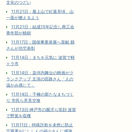
文化のつどい
11月21日：最上山で紅葉見頃、山
一面が燃えるよう
11月21日：結成15年記念し商工会
青年部が植樹
11月17日：国保事業発展へ貢献 縣
さんが功労表彰
11月14日：まちを元気に 波賀で軽
トラ市
11月14日：染河内舞台の映画がク
ランクアップ 主演の田路さん「人の
温かみ感じて」
11月14日：千種の新たなまちづく
り 市民ら意見交換
11月13日:神戸市の園児ら笑顔 波賀
で野菜を収穫
11月11日：特殊詐欺を未然に防止
宍粟署がにししんの福山さんに感謝