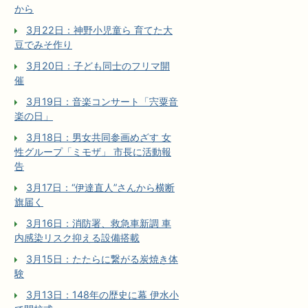
から
3月22日：神野小児童ら 育てた大
豆でみそ作り
3月20日：子ども同士のフリマ開
催
3月19日：音楽コンサート「宍粟音
楽の日」
3月18日：男女共同参画めざす 女
性グループ「ミモザ」 市長に活動報
告
3月17日：“伊達直人”さんから横断
旗届く
3月16日：消防署、救急車新調 車
内感染リスク抑える設備搭載
3月15日：たたらに繋がる炭焼き体
験
3月13日：148年の歴史に幕 伊水小