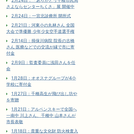
2月24日：「ありがとう千種市民局
さよならセンターちくさ」展 開催中
2月24日：一宮北診療所 開所式
2月21日：河東小の丸林さん 全国
大会で準優勝 少年少女空手道選手権
2月14日：揖保川病院 院長の古橋
さん 医療などでの交流が縁で市に寄
付金
2月9日：監査委員に浅田さんを任
命
1月28日：オオスナグループが4小
学校に寄付金
1月27日：千種高生が飛び出し坊や
を寄贈
1月21日：アルペンスキーで全国へ
一南中 川上さん、千種中 山本さんが
市長表敬
1月18日：貴重な文化財 防火検査入