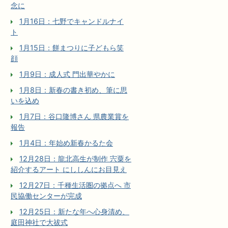
念に
1月16日：七野でキャンドルナイ
ト
1月15日：餅まつりに子どもら笑
顔
1月9日：成人式 門出華やかに
1月8日：新春の書き初め、筆に思
いを込め
1月7日：谷口隆博さん 県農業賞を
報告
1月4日：年始め新春かるた会
12月28日：龍北高生が制作 宍粟を
紹介するアート にししんにお目見え
12月27日：千種生活圏の拠点へ 市
民協働センターが完成
12月25日：新たな年へ心身清め、
庭田神社で大祓式