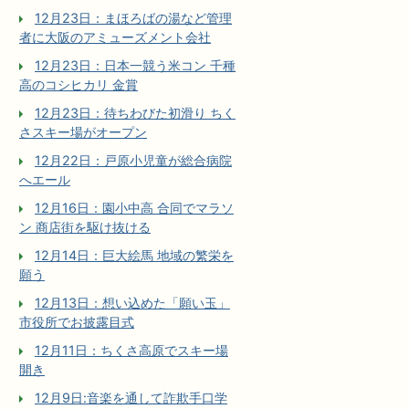
12月23日：まほろばの湯など管理
者に大阪のアミューズメント会社
12月23日：日本一競う米コン 千種
高のコシヒカリ 金賞
12月23日：待ちわびた初滑り ちく
さスキー場がオープン
12月22日：戸原小児童が総合病院
へエール
12月16日：園小中高 合同でマラソ
ン 商店街を駆け抜ける
12月14日：巨大絵馬 地域の繁栄を
願う
12月13日：想い込めた「願い玉」
市役所でお披露目式
12月11日：ちくさ高原でスキー場
開き
12月9日:音楽を通して詐欺手口学