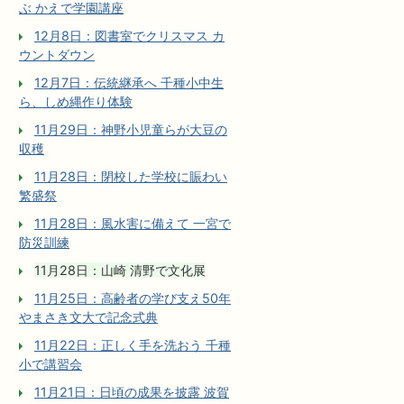
ぶ かえで学園講座
12月8日：図書室でクリスマス カ
ウントダウン
12月7日：伝統継承へ 千種小中生
ら、しめ縄作り体験
11月29日：神野小児童らが大豆の
収穫
11月28日：閉校した学校に賑わい
繁盛祭
11月28日：風水害に備えて 一宮で
防災訓練
11月28日：山崎 清野で文化展
11月25日：高齢者の学び支え50年
やまさき文大で記念式典
11月22日：正しく手を洗おう 千種
小で講習会
11月21日：日頃の成果を披露 波賀