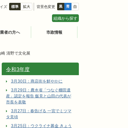
イズ
背景色変更
組織から探す
業者の方へ
市政情報
山崎 清野で文化展
令和3年度
3月30日：商店街を鮮やかに
3月29日：農水省「つなぐ棚田遺
産」認定を報告 飯見と山田の代表が
市長を表敬
3月27日：春告げる 一宮でミツマ
タ見頃
3月25日：ウクライナ募金 きょう