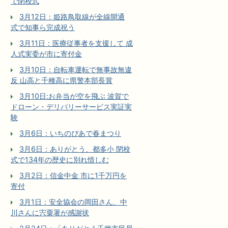
で閉校式
3月12日：姫路鳥取線が全線開通
式で知事ら完成祝う
3月11日：医療従事者を支援して 成
人式実委が市に寄付金
3月10日：自転車運転で無事故無違
反 山高と千種高に県警本部長賞
3月10日:お弁当が空を飛ぶ 波賀で
ドローン・デリバリーサービス実証実
験
3月6日：いちのぴあで春まつり
3月6日：ありがとう、都多小 閉校
式で134年の歴史に別れ惜しむ
3月2日：信金中金 市に1千万円を
寄付
3月1日：安全協会の岡田さん、中
川さんに宍粟署が感謝状