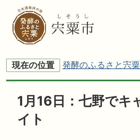
発酵のふるさと宍粟
現在の位置
1月16日：七野でキ
イト