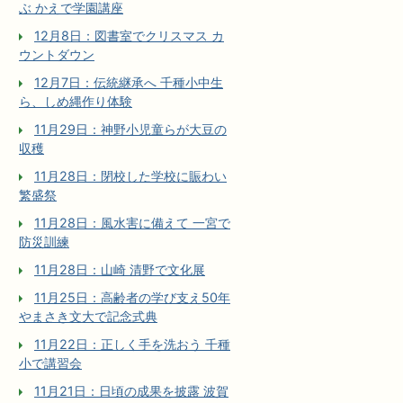
ぶ かえで学園講座
12月8日：図書室でクリスマス カ
ウントダウン
12月7日：伝統継承へ 千種小中生
ら、しめ縄作り体験
11月29日：神野小児童らが大豆の
収穫
11月28日：閉校した学校に賑わい
繁盛祭
11月28日：風水害に備えて 一宮で
防災訓練
11月28日：山崎 清野で文化展
11月25日：高齢者の学び支え50年
やまさき文大で記念式典
11月22日：正しく手を洗おう 千種
小で講習会
11月21日：日頃の成果を披露 波賀