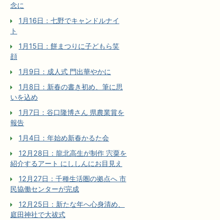
念に
1月16日：七野でキャンドルナイ
ト
1月15日：餅まつりに子どもら笑
顔
1月9日：成人式 門出華やかに
1月8日：新春の書き初め、筆に思
いを込め
1月7日：谷口隆博さん 県農業賞を
報告
1月4日：年始め新春かるた会
12月28日：龍北高生が制作 宍粟を
紹介するアート にししんにお目見え
12月27日：千種生活圏の拠点へ 市
民協働センターが完成
12月25日：新たな年へ心身清め、
庭田神社で大祓式