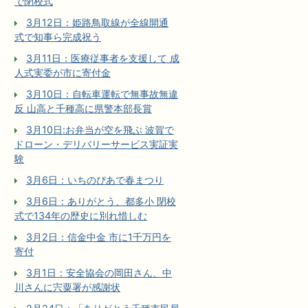
で閉校式
3月12日：姫路鳥取線が全線開通
式で知事ら完成祝う
3月11日：医療従事者を支援して 成
人式実委が市に寄付金
3月10日：自転車運転で無事故無違
反 山高と千種高に県警本部長賞
3月10日:お弁当が空を飛ぶ 波賀で
ドローン・デリバリーサービス実証実
験
3月6日：いちのぴあで春まつり
3月6日：ありがとう、都多小 閉校
式で134年の歴史に別れ惜しむ
3月2日：信金中金 市に1千万円を
寄付
3月1日：安全協会の岡田さん、中
川さんに宍粟署が感謝状