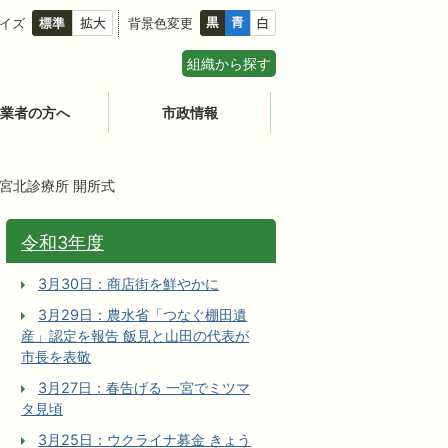
イズ
背景色変更
組織から探す
業者の方へ
市政情報
一宮北診療所 開所式
令和3年度
3月30日：商店街を鮮やかに
3月29日：農水省「つなぐ棚田遺
産」認定を報告 飯見と山田の代表が
市長を表敬
3月27日：春告げる 一宮でミツマ
タ見頃
3月25日：ウクライナ募金 きょう