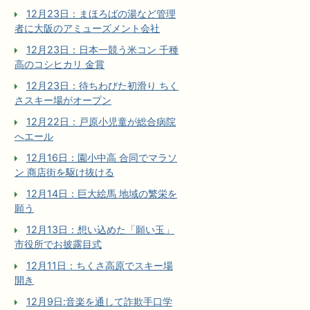
12月23日：まほろばの湯など管理
者に大阪のアミューズメント会社
12月23日：日本一競う米コン 千種
高のコシヒカリ 金賞
12月23日：待ちわびた初滑り ちく
さスキー場がオープン
12月22日：戸原小児童が総合病院
へエール
12月16日：園小中高 合同でマラソ
ン 商店街を駆け抜ける
12月14日：巨大絵馬 地域の繁栄を
願う
12月13日：想い込めた「願い玉」
市役所でお披露目式
12月11日：ちくさ高原でスキー場
開き
12月9日:音楽を通して詐欺手口学