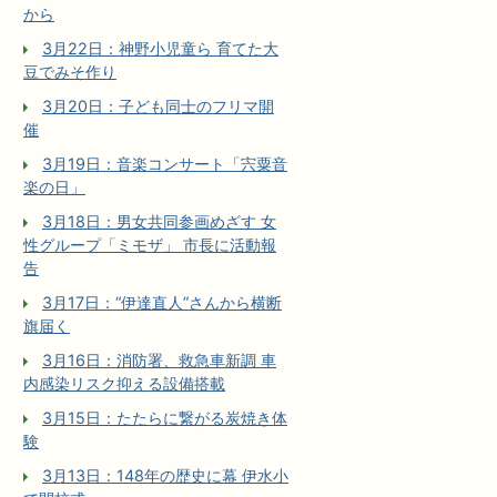
から
3月22日：神野小児童ら 育てた大
豆でみそ作り
3月20日：子ども同士のフリマ開
催
3月19日：音楽コンサート「宍粟音
楽の日」
3月18日：男女共同参画めざす 女
性グループ「ミモザ」 市長に活動報
告
3月17日：“伊達直人”さんから横断
旗届く
3月16日：消防署、救急車新調 車
内感染リスク抑える設備搭載
3月15日：たたらに繋がる炭焼き体
験
3月13日：148年の歴史に幕 伊水小