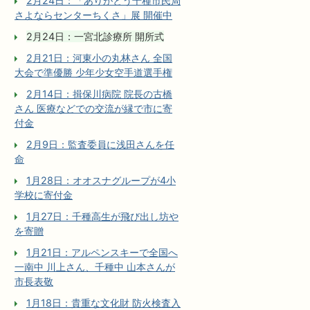
2月24日：「ありがとう千種市民局
さよならセンターちくさ」展 開催中
2月24日：一宮北診療所 開所式
2月21日：河東小の丸林さん 全国
大会で準優勝 少年少女空手道選手権
2月14日：揖保川病院 院長の古橋
さん 医療などでの交流が縁で市に寄
付金
2月9日：監査委員に浅田さんを任
命
1月28日：オオスナグループが4小
学校に寄付金
1月27日：千種高生が飛び出し坊や
を寄贈
1月21日：アルペンスキーで全国へ
一南中 川上さん、千種中 山本さんが
市長表敬
1月18日：貴重な文化財 防火検査入