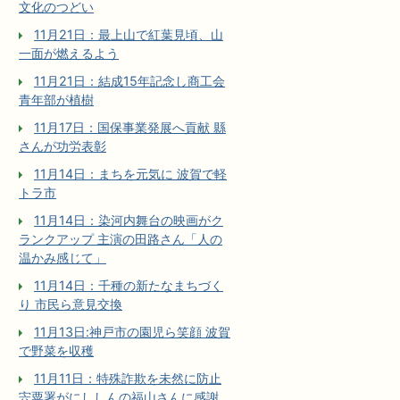
文化のつどい
11月21日：最上山で紅葉見頃、山
一面が燃えるよう
11月21日：結成15年記念し商工会
青年部が植樹
11月17日：国保事業発展へ貢献 縣
さんが功労表彰
11月14日：まちを元気に 波賀で軽
トラ市
11月14日：染河内舞台の映画がク
ランクアップ 主演の田路さん「人の
温かみ感じて」
11月14日：千種の新たなまちづく
り 市民ら意見交換
11月13日:神戸市の園児ら笑顔 波賀
で野菜を収穫
11月11日：特殊詐欺を未然に防止
宍粟署がにししんの福山さんに感謝