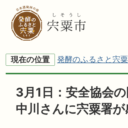
発酵のふるさと宍粟
現在の位置
3月1日：安全協会
中川さんに宍粟署が