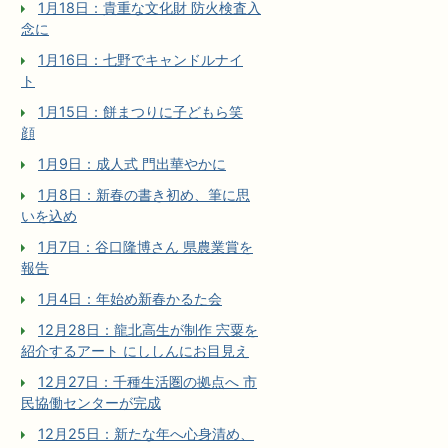
1月18日：貴重な文化財 防火検査入
念に
1月16日：七野でキャンドルナイ
ト
1月15日：餅まつりに子どもら笑
顔
1月9日：成人式 門出華やかに
1月8日：新春の書き初め、筆に思
いを込め
1月7日：谷口隆博さん 県農業賞を
報告
1月4日：年始め新春かるた会
12月28日：龍北高生が制作 宍粟を
紹介するアート にししんにお目見え
12月27日：千種生活圏の拠点へ 市
民協働センターが完成
12月25日：新たな年へ心身清め、