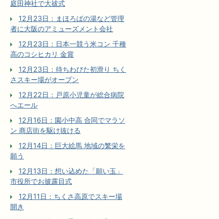
庭田神社で大祓式
12月23日：まほろばの湯など管理
者に大阪のアミューズメント会社
12月23日：日本一競う米コン 千種
高のコシヒカリ 金賞
12月23日：待ちわびた初滑り ちく
さスキー場がオープン
12月22日：戸原小児童が総合病院
へエール
12月16日：園小中高 合同でマラソ
ン 商店街を駆け抜ける
12月14日：巨大絵馬 地域の繁栄を
願う
12月13日：想い込めた「願い玉」
市役所でお披露目式
12月11日：ちくさ高原でスキー場
開き