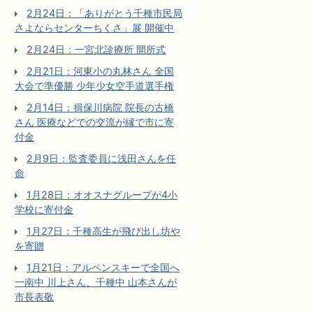
2月24日：「ありがとう千種市民局
さよならセンターちくさ」展 開催中
2月24日：一宮北診療所 開所式
2月21日：河東小の丸林さん 全国
大会で準優勝 少年少女空手道選手権
2月14日：揖保川病院 院長の古橋
さん 医療などでの交流が縁で市に寄
付金
2月9日：監査委員に浅田さんを任
命
1月28日：オオスナグループが4小
学校に寄付金
1月27日：千種高生が飛び出し坊や
を寄贈
1月21日：アルペンスキーで全国へ
一南中 川上さん、千種中 山本さんが
市長表敬