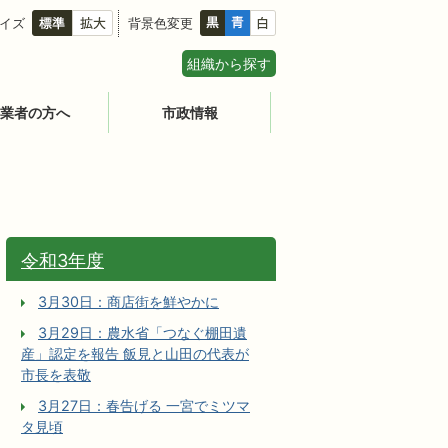
イズ
背景色変更
組織から探す
業者の方へ
市政情報
令和3年度
3月30日：商店街を鮮やかに
3月29日：農水省「つなぐ棚田遺
産」認定を報告 飯見と山田の代表が
市長を表敬
3月27日：春告げる 一宮でミツマ
タ見頃