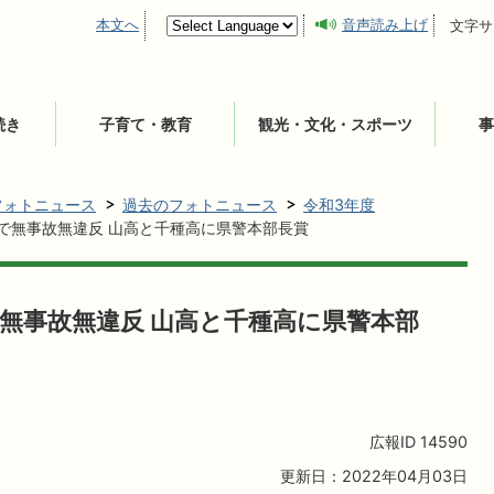
本文へ
音声読み上げ
文字サ
続き
子育て・教育
観光・文化・スポーツ
事
フォトニュース
過去のフォトニュース
令和3年度
転で無事故無違反 山高と千種高に県警本部長賞
で無事故無違反 山高と千種高に県警本部
広報ID
14590
更新日：2022年04月03日