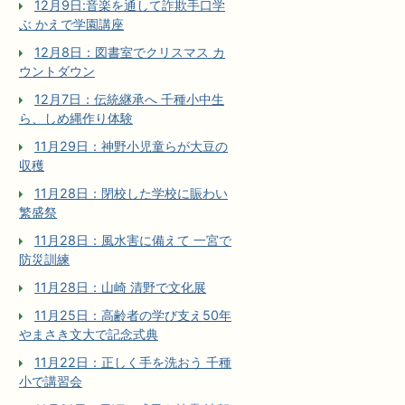
12月9日:音楽を通して詐欺手口学
ぶ かえで学園講座
12月8日：図書室でクリスマス カ
ウントダウン
12月7日：伝統継承へ 千種小中生
ら、しめ縄作り体験
11月29日：神野小児童らが大豆の
収穫
11月28日：閉校した学校に賑わい
繁盛祭
11月28日：風水害に備えて 一宮で
防災訓練
11月28日：山崎 清野で文化展
11月25日：高齢者の学び支え50年
やまさき文大で記念式典
11月22日：正しく手を洗おう 千種
小で講習会