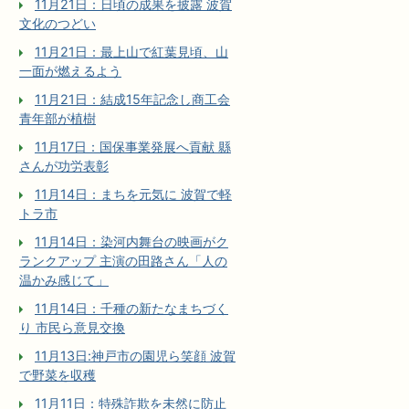
11月21日：日頃の成果を披露 波賀
文化のつどい
11月21日：最上山で紅葉見頃、山
一面が燃えるよう
11月21日：結成15年記念し商工会
青年部が植樹
11月17日：国保事業発展へ貢献 縣
さんが功労表彰
11月14日：まちを元気に 波賀で軽
トラ市
11月14日：染河内舞台の映画がク
ランクアップ 主演の田路さん「人の
温かみ感じて」
11月14日：千種の新たなまちづく
り 市民ら意見交換
11月13日:神戸市の園児ら笑顔 波賀
で野菜を収穫
11月11日：特殊詐欺を未然に防止