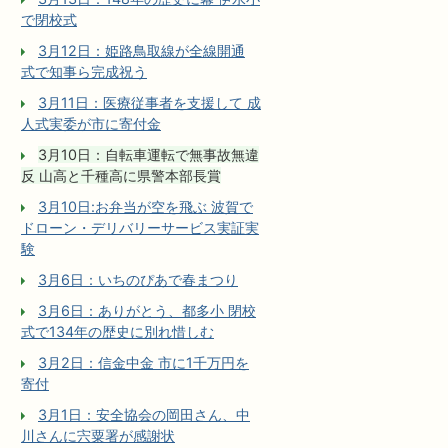
で閉校式
3月12日：姫路鳥取線が全線開通
式で知事ら完成祝う
3月11日：医療従事者を支援して 成
人式実委が市に寄付金
3月10日：自転車運転で無事故無違
反 山高と千種高に県警本部長賞
3月10日:お弁当が空を飛ぶ 波賀で
ドローン・デリバリーサービス実証実
験
3月6日：いちのぴあで春まつり
3月6日：ありがとう、都多小 閉校
式で134年の歴史に別れ惜しむ
3月2日：信金中金 市に1千万円を
寄付
3月1日：安全協会の岡田さん、中
川さんに宍粟署が感謝状