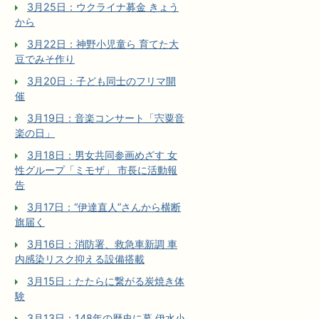
3月25日：ウクライナ募金 きょう
から
3月22日：神野小児童ら 育てた大
豆でみそ作り
3月20日：子ども同士のフリマ開
催
3月19日：音楽コンサート「宍粟音
楽の日」
3月18日：男女共同参画めざす 女
性グループ「ミモザ」 市長に活動報
告
3月17日：“伊達直人”さんから横断
旗届く
3月16日：消防署、救急車新調 車
内感染リスク抑える設備搭載
3月15日：たたらに繋がる炭焼き体
験
3月13日：148年の歴史に幕 伊水小