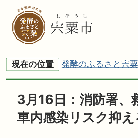
発酵のふるさと宍粟
現在の位置
3月16日：消防署、
車内感染リスク抑え