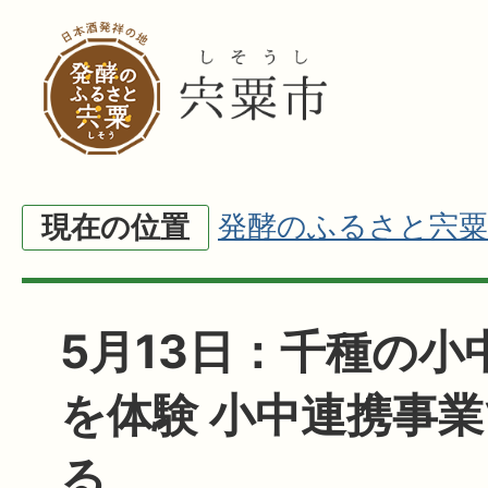
発酵のふるさと宍粟
現在の位置
5月13日：千種の小
を体験 小中連携事
る