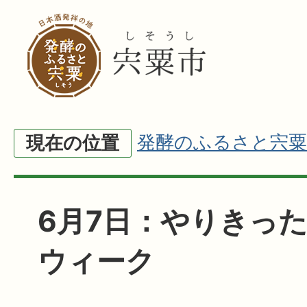
発酵のふるさと宍粟
現在の位置
6月7日：やりきっ
ウィーク