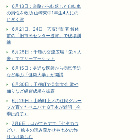
6月13日：道路から転落した自転車
の男性を救助 山崎東中1年生4人にの
じぎく賞
6月21日、24日：宍粟消防署 解体
前の「旧市民センター波賀」で破壊訓
練
6月25日：千種の交流広場「栄々人
来」でフリーマーケット
6月15日：身近な医師から病気予防
など学ぶ「健康大学」が開講
6月30日：千種町で芸能大会 歌や
踊りなど練習成果を披露
6月29日：山崎町上ノの住民グルー
プが育てたベニバナ 8千本が満開（今
季は終了）
7月6日：はがてらすで「七夕のつ
どい」 絵本の読み聞かせや七夕の飾
りつけ楽しむ