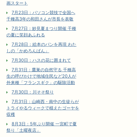
画スタート
7月23日：パソコン競技で全国へ
千種高3年の和田さんが市長を表敬
7月27日：妙見夏まつり開催 千種
の夏に笑顔あふれる
7月28日：絵本のパンを再現 わた
しの「かめろんぱん」
7月30日：ハスの花に囲まれて
7月31日：鷹巣の自然守る 千種高
生の呼びかけで地域住民など20人が
外来種「フランスギク」の駆除活動
7月30日：川そそ祭り
7月31日：山崎西・南中の生徒らが
トライやるウィークで植えたゴーヤを
収穫
8月3日：5年ぶり開催 一宮町で夏
祭り「土曜夜店」