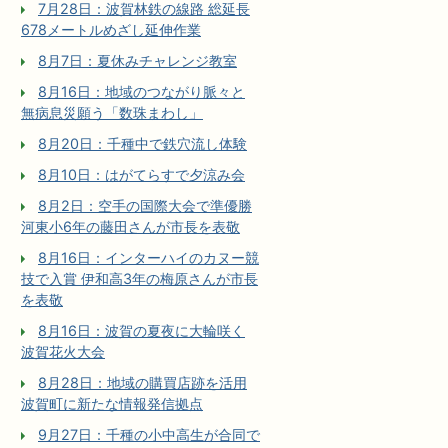
7月28日：波賀林鉄の線路 総延長
678メートルめざし延伸作業
8月7日：夏休みチャレンジ教室
8月16日：地域のつながり脈々と
無病息災願う「数珠まわし」
8月20日：千種中で鉄穴流し体験
8月10日：はがてらすで夕涼み会
8月2日：空手の国際大会で準優勝
河東小6年の藤田さんが市長を表敬
8月16日：インターハイのカヌー競
技で入賞 伊和高3年の梅原さんが市長
を表敬
8月16日：波賀の夏夜に大輪咲く
波賀花火大会
8月28日：地域の購買店跡を活用
波賀町に新たな情報発信拠点
9月27日：千種の小中高生が合同で