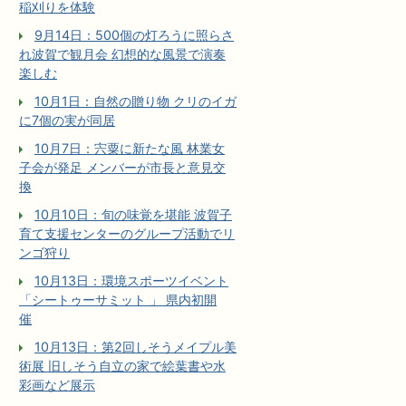
稲刈りを体験
9月14日：500個の灯ろうに照らさ
れ波賀で観月会 幻想的な風景で演奏
楽しむ
10月1日：自然の贈り物 クリのイガ
に7個の実が同居
10月7日：宍粟に新たな風 林業女
子会が発足 メンバーが市長と意見交
換
10月10日：旬の味覚を堪能 波賀子
育て支援センターのグループ活動でリ
ンゴ狩り
10月13日：環境スポーツイベント
「シートゥーサミット 」 県内初開
催
10月13日：第2回しそうメイプル美
術展 旧しそう自立の家で絵葉書や水
彩画など展示