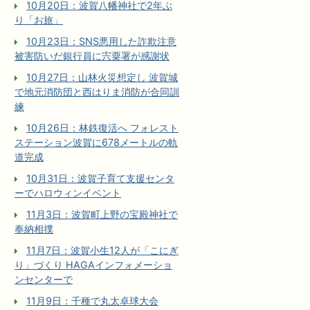
10月20日：波賀八幡神社で2年ぶ
り「お旅」
10月23日：SNS悪用した詐欺注意
被害防いだ銀行員に宍粟署が感謝状
10月27日：山林火災想定し 波賀城
で地元消防団と西はりま消防が合同訓
練
10月26日：林鉄復活へ フォレスト
ステーション波賀に678メートルの軌
道完成
10月31日：波賀子育て支援センタ
ーでハロウィンイベント
11月3日：波賀町上野の宝殿神社で
奉納相撲
11月7日：波賀小生12人が「こにぎ
り」づくり HAGAインフォメーショ
ンセンターで
11月9日：千種で丸太卓球大会