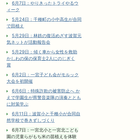
6月7日：やりきったトライやるウ
ィーク
5月24日：千種町の小中高生が合同
で田植え
5月29日：林鉄の復活めざす波賀元
気ネットが活動報告会
5月29日：傾く車から女性を救助
かしわの保の保育士2人にのじぎく
賞
6月2日：一宮子ども会がモルック
大会を初開催
6月6日：特殊詐欺の被害防止へ か
えで学園生が県警音楽隊の演奏ととも
に対策学ぶ
6月11日：波賀小と千種小が合同自
然学校で巻きずしづくり
6月7日：一宮北小と一宮北こども
園の児童らがもち米の苗植えを体験