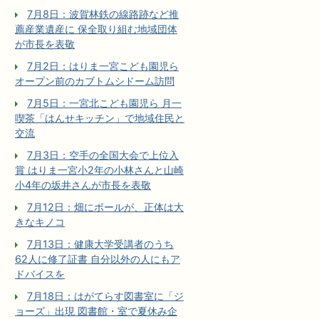
7月8日：波賀林鉄の線路跡など推
薦産業遺産に 保全取り組む地域団体
が市長を表敬
7月2日：はりま一宮こども園児ら
オープン前のカブトムシドーム訪問
7月5日：一宮北こども園児ら 月一
喫茶「はんせキッチン」で地域住民と
交流
7月3日：空手の全国大会で上位入
賞 はりま一宮小2年の小林さんと山崎
小4年の坂井さんが市長を表敬
7月12日：畑にボールが、正体は大
きなキノコ
7月13日：健康大学受講者のうち
62人に修了証書 自分以外の人にもア
ドバイスを
7月18日：はがてらす図書室に「ジ
ョーズ」出現 図書館・室で夏休み企