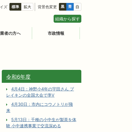
イズ
背景色変更
組織から探す
業者の方へ
市政情報
令和6年度
4月4日：神野小4年の宇田さん ブ
レイキンの全国大会で準V
4月30日：市内にコウノトリが飛
来
5月13日：千種の小中生が製茶を体
験 小中連携事業で交流深める