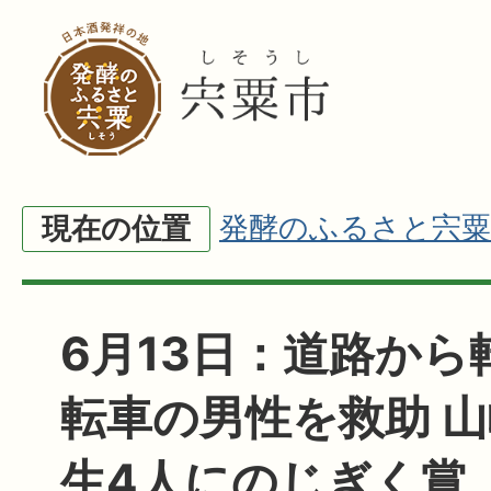
発酵のふるさと宍粟
現在の位置
6月13日：道路から
転車の男性を救助 山
生4人にのじぎく賞