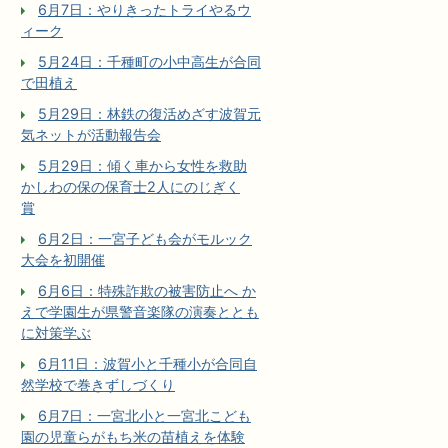
6月7日：やりきったトライやるウ
ィーク
5月24日：千種町の小中高生が合同
で田植え
5月29日：林鉄の復活めざす波賀元
気ネットが活動報告会
5月29日：傾く車から女性を救助
かしわの保の保育士2人にのじぎく
賞
6月2日：一宮子ども会がモルック
大会を初開催
6月6日：特殊詐欺の被害防止へ か
えで学園生が県警音楽隊の演奏ととも
に対策学ぶ
6月11日：波賀小と千種小が合同自
然学校で巻きずしづくり
6月7日：一宮北小と一宮北こども
園の児童らがもち米の苗植えを体験