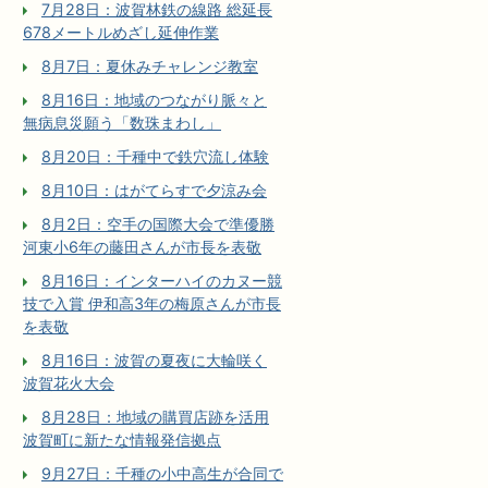
7月28日：波賀林鉄の線路 総延長
678メートルめざし延伸作業
8月7日：夏休みチャレンジ教室
8月16日：地域のつながり脈々と
無病息災願う「数珠まわし」
8月20日：千種中で鉄穴流し体験
8月10日：はがてらすで夕涼み会
8月2日：空手の国際大会で準優勝
河東小6年の藤田さんが市長を表敬
8月16日：インターハイのカヌー競
技で入賞 伊和高3年の梅原さんが市長
を表敬
8月16日：波賀の夏夜に大輪咲く
波賀花火大会
8月28日：地域の購買店跡を活用
波賀町に新たな情報発信拠点
9月27日：千種の小中高生が合同で