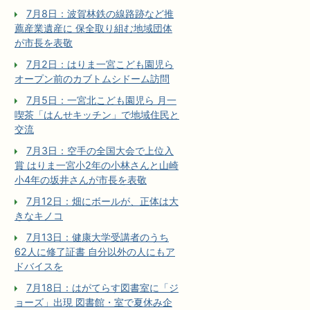
7月8日：波賀林鉄の線路跡など推
薦産業遺産に 保全取り組む地域団体
が市長を表敬
7月2日：はりま一宮こども園児ら
オープン前のカブトムシドーム訪問
7月5日：一宮北こども園児ら 月一
喫茶「はんせキッチン」で地域住民と
交流
7月3日：空手の全国大会で上位入
賞 はりま一宮小2年の小林さんと山崎
小4年の坂井さんが市長を表敬
7月12日：畑にボールが、正体は大
きなキノコ
7月13日：健康大学受講者のうち
62人に修了証書 自分以外の人にもア
ドバイスを
7月18日：はがてらす図書室に「ジ
ョーズ」出現 図書館・室で夏休み企