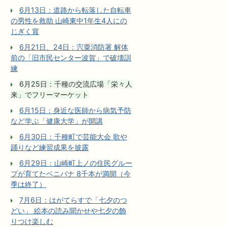
6月13日：道路から転落した自転車
の男性を救助 山崎東中1年生4人にの
じぎく賞
6月21日、24日：宍粟消防署 解体
前の「旧市民センター波賀」で破壊訓
練
6月25日：千種の交流広場「栄々人
来」でフリーマーケット
6月15日：身近な医師から病気予防
など学ぶ「健康大学」が開講
6月30日：千種町で芸能大会 歌や
踊りなど練習成果を披露
6月29日：山崎町上ノの住民グルー
プが育てたベニバナ 8千本が満開（今
季は終了）
7月6日：はがてらすで「七夕のつ
どい」 絵本の読み聞かせや七夕の飾
りつけ楽しむ