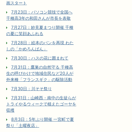
画スタート
7月23日：パソコン競技で全国へ
千種高3年の和田さんが市長を表敬
7月27日：妙見夏まつり開催 千種
の夏に笑顔あふれる
7月28日：絵本のパンを再現 わた
しの「かめろんぱん」
7月30日：ハスの花に囲まれて
7月31日：鷹巣の自然守る 千種高
生の呼びかけで地域住民など20人が
外来種「フランスギク」の駆除活動
7月30日：川そそ祭り
7月31日：山崎西・南中の生徒らが
トライやるウィークで植えたゴーヤを
収穫
8月3日：5年ぶり開催 一宮町で夏
祭り「土曜夜店」