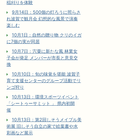
稲刈りを体験
9月14日：500個の灯ろうに照らさ
れ波賀で観月会 幻想的な風景で演奏
楽しむ
10月1日：自然の贈り物 クリのイガ
に7個の実が同居
10月7日：宍粟に新たな風 林業女
子会が発足 メンバーが市長と意見交
換
10月10日：旬の味覚を堪能 波賀子
育て支援センターのグループ活動でリ
ンゴ狩り
10月13日：環境スポーツイベント
「シートゥーサミット 」 県内初開
催
10月13日：第2回しそうメイプル美
術展 旧しそう自立の家で絵葉書や水
彩画など展示