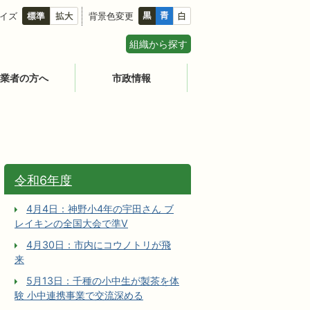
イズ
背景色変更
組織から探す
業者の方へ
市政情報
令和6年度
4月4日：神野小4年の宇田さん ブ
レイキンの全国大会で準V
4月30日：市内にコウノトリが飛
来
5月13日：千種の小中生が製茶を体
験 小中連携事業で交流深める