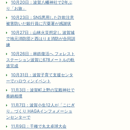
10月20日：波賀八幡神社で2年ぶ
り「お旅」
10月23日：SNS悪用した詐欺注意
被害防いだ銀行員に宍粟署が感謝状
10月27日：山林火災想定し 波賀城
で地元消防団と西はりま消防が合同訓
練
10月26日：林鉄復活へ フォレスト
ステーション波賀に678メートルの軌
道完成
10月31日：波賀子育て支援センタ
ーでハロウィンイベント
11月3日：波賀町上野の宝殿神社で
奉納相撲
11月7日：波賀小生12人が「こにぎ
り」づくり HAGAインフォメーショ
ンセンターで
11月9日：千種で丸太卓球大会