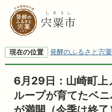
発酵のふるさと宍粟
現在の位置
6月29日：山崎町
ループが育てたベニ
が満開（今季は終了