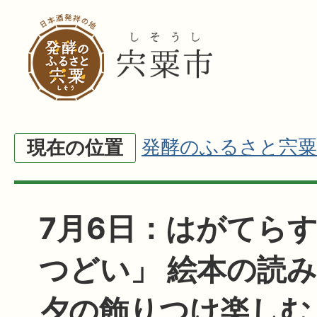
発酵のふるさと宍粟
現在の位置
7月6日：はがてら
つどい」 絵本の読
夕の飾りつけ楽しむ