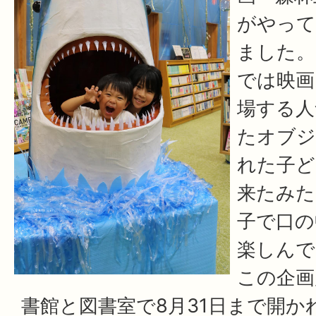
がやって
ました。
では映画
場する人
たオブジ
れた子ど
来たみた
子で口の
楽しんで
この企画
書館と図書室で8月31日まで開か