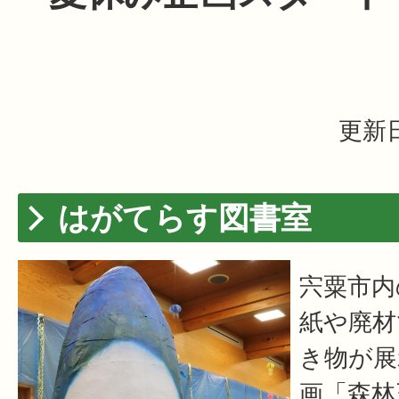
更新日
はがてらす図書室
宍粟市内
紙や廃材
き物が展
画「森林