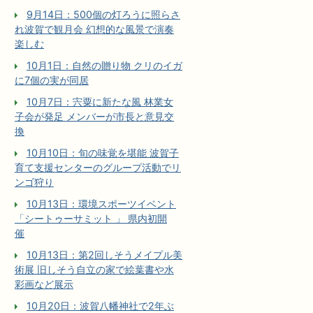
9月14日：500個の灯ろうに照らさ
れ波賀で観月会 幻想的な風景で演奏
楽しむ
10月1日：自然の贈り物 クリのイガ
に7個の実が同居
10月7日：宍粟に新たな風 林業女
子会が発足 メンバーが市長と意見交
換
10月10日：旬の味覚を堪能 波賀子
育て支援センターのグループ活動でリ
ンゴ狩り
10月13日：環境スポーツイベント
「シートゥーサミット 」 県内初開
催
10月13日：第2回しそうメイプル美
術展 旧しそう自立の家で絵葉書や水
彩画など展示
10月20日：波賀八幡神社で2年ぶ