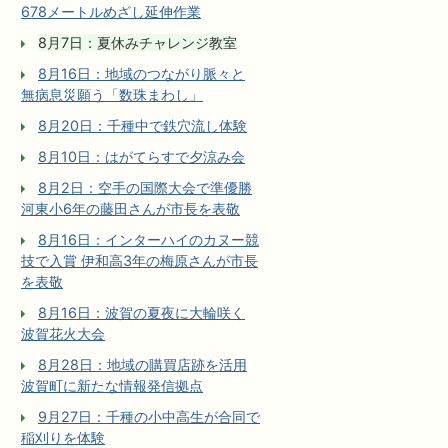
678メートルめざし延伸作業
8月7日：夏休みチャレンジ教室
8月16日：地域のつながり脈々と
無病息災願う「数珠まわし」
8月20日：千種中で鉄穴流し体験
8月10日：はがてらすで夕涼み会
8月2日：空手の国際大会で準優勝
河東小6年の藤田さんが市長を表敬
8月16日：インターハイのカヌー競
技で入賞 伊和高3年の梅原さんが市長
を表敬
8月16日：波賀の夏夜に大輪咲く
波賀花火大会
8月28日：地域の購買店跡を活用
波賀町に新たな情報発信拠点
9月27日：千種の小中高生が合同で
稲刈りを体験