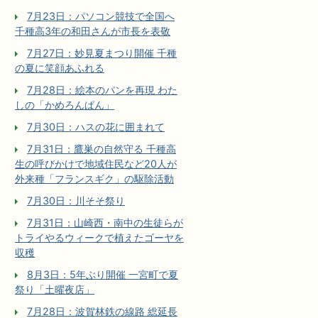
7月23日：パソコン競技で全国へ
千種高3年の和田さんが市長を表敬
7月27日：妙見夏まつり開催 千種
の夏に笑顔あふれる
7月28日：絵本のパンを再現 わた
しの「かめろんぱん」
7月30日：ハスの花に囲まれて
7月31日：鷹巣の自然守る 千種高
生の呼びかけで地域住民など20人が
外来種「フランスギク」の駆除活動
7月30日：川そそ祭り
7月31日：山崎西・南中の生徒らが
トライやるウィークで植えたゴーヤを
収穫
8月3日：5年ぶり開催 一宮町で夏
祭り「土曜夜店」
7月28日：波賀林鉄の線路 総延長