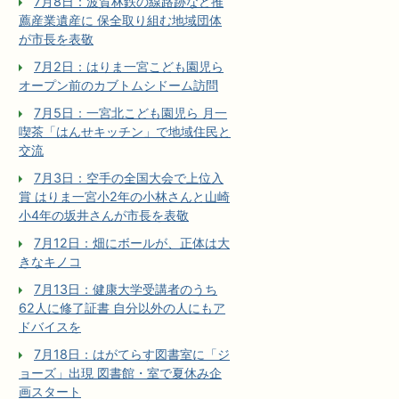
7月8日：波賀林鉄の線路跡など推
薦産業遺産に 保全取り組む地域団体
が市長を表敬
7月2日：はりま一宮こども園児ら
オープン前のカブトムシドーム訪問
7月5日：一宮北こども園児ら 月一
喫茶「はんせキッチン」で地域住民と
交流
7月3日：空手の全国大会で上位入
賞 はりま一宮小2年の小林さんと山崎
小4年の坂井さんが市長を表敬
7月12日：畑にボールが、正体は大
きなキノコ
7月13日：健康大学受講者のうち
62人に修了証書 自分以外の人にもア
ドバイスを
7月18日：はがてらす図書室に「ジ
ョーズ」出現 図書館・室で夏休み企
画スタート