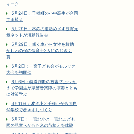
ィーク
5月24日：千種町の小中高生が合同
で田植え
5月29日：林鉄の復活めざす波賀元
気ネットが活動報告会
5月29日：傾く車から女性を救助
かしわの保の保育士2人にのじぎく
賞
6月2日：一宮子ども会がモルック
大会を初開催
6月6日：特殊詐欺の被害防止へ か
えで学園生が県警音楽隊の演奏ととも
に対策学ぶ
6月11日：波賀小と千種小が合同自
然学校で巻きずしづくり
6月7日：一宮北小と一宮北こども
園の児童らがもち米の苗植えを体験