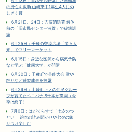
6月13日：道路から転落した自転車
の男性を救助 山崎東中1年生4人にの
じぎく賞
6月21日、24日：宍粟消防署 解体
前の「旧市民センター波賀」で破壊訓
練
6月25日：千種の交流広場「栄々人
来」でフリーマーケット
6月15日：身近な医師から病気予防
など学ぶ「健康大学」が開講
6月30日：千種町で芸能大会 歌や
踊りなど練習成果を披露
6月29日：山崎町上ノの住民グルー
プが育てたベニバナ 8千本が満開（今
季は終了）
7月6日：はがてらすで「七夕のつ
どい」 絵本の読み聞かせや七夕の飾
りつけ楽しむ