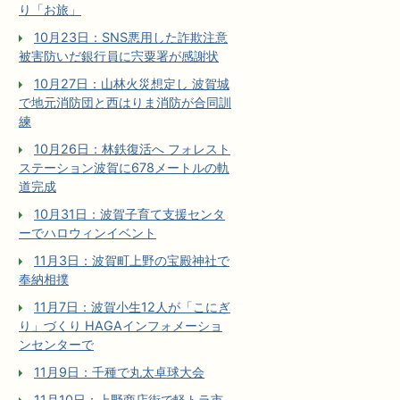
り「お旅」
10月23日：SNS悪用した詐欺注意
被害防いだ銀行員に宍粟署が感謝状
10月27日：山林火災想定し 波賀城
で地元消防団と西はりま消防が合同訓
練
10月26日：林鉄復活へ フォレスト
ステーション波賀に678メートルの軌
道完成
10月31日：波賀子育て支援センタ
ーでハロウィンイベント
11月3日：波賀町上野の宝殿神社で
奉納相撲
11月7日：波賀小生12人が「こにぎ
り」づくり HAGAインフォメーショ
ンセンターで
11月9日：千種で丸太卓球大会
11月10日：上野商店街で軽トラ市