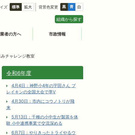
イズ
背景色変更
組織から探す
業者の方へ
市政情報
休みチャレンジ教室
令和6年度
4月4日：神野小4年の宇田さん ブ
レイキンの全国大会で準V
4月30日：市内にコウノトリが飛
来
5月13日：千種の小中生が製茶を体
験 小中連携事業で交流深める
6月7日：やりきったトライやるウ