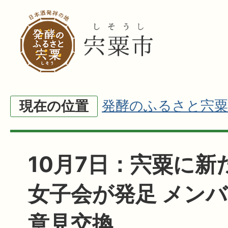
発酵のふるさと宍粟
現在の位置
10月7日：宍粟に新
女子会が発足 メン
意見交換