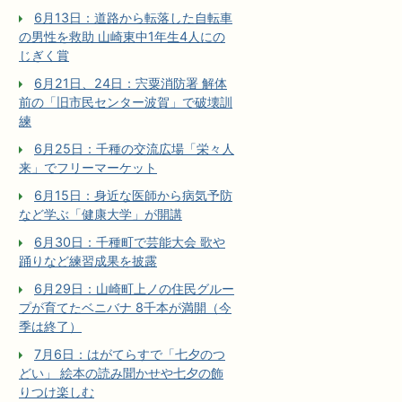
6月13日：道路から転落した自転車
の男性を救助 山崎東中1年生4人にの
じぎく賞
6月21日、24日：宍粟消防署 解体
前の「旧市民センター波賀」で破壊訓
練
6月25日：千種の交流広場「栄々人
来」でフリーマーケット
6月15日：身近な医師から病気予防
など学ぶ「健康大学」が開講
6月30日：千種町で芸能大会 歌や
踊りなど練習成果を披露
6月29日：山崎町上ノの住民グルー
プが育てたベニバナ 8千本が満開（今
季は終了）
7月6日：はがてらすで「七夕のつ
どい」 絵本の読み聞かせや七夕の飾
りつけ楽しむ