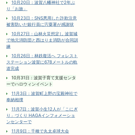
10月20日：波賀八幡神社で2年ぶ
り「お旅」
10月23日：SNS悪用した詐欺注意
被害防いだ銀行員に宍粟署が感謝状
10月27日：山林火災想定し 波賀城
で地元消防団と西はりま消防が合同訓
練
10月26日：林鉄復活へ フォレスト
ステーション波賀に678メートルの軌
道完成
10月31日：波賀子育て支援センタ
ーでハロウィンイベント
11月3日：波賀町上野の宝殿神社で
奉納相撲
11月7日：波賀小生12人が「こにぎ
り」づくり HAGAインフォメーショ
ンセンターで
11月9日：千種で丸太卓球大会