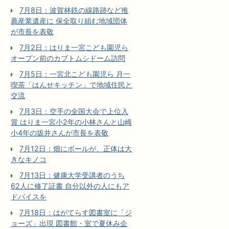
7月8日：波賀林鉄の線路跡など推
薦産業遺産に 保全取り組む地域団体
が市長を表敬
7月2日：はりま一宮こども園児ら
オープン前のカブトムシドーム訪問
7月5日：一宮北こども園児ら 月一
喫茶「はんせキッチン」で地域住民と
交流
7月3日：空手の全国大会で上位入
賞 はりま一宮小2年の小林さんと山崎
小4年の坂井さんが市長を表敬
7月12日：畑にボールが、正体は大
きなキノコ
7月13日：健康大学受講者のうち
62人に修了証書 自分以外の人にもア
ドバイスを
7月18日：はがてらす図書室に「ジ
ョーズ」出現 図書館・室で夏休み企