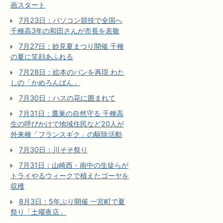
画スタート
7月23日：パソコン競技で全国へ
千種高3年の和田さんが市長を表敬
7月27日：妙見夏まつり開催 千種
の夏に笑顔あふれる
7月28日：絵本のパンを再現 わた
しの「かめろんぱん」
7月30日：ハスの花に囲まれて
7月31日：鷹巣の自然守る 千種高
生の呼びかけで地域住民など20人が
外来種「フランスギク」の駆除活動
7月30日：川そそ祭り
7月31日：山崎西・南中の生徒らが
トライやるウィークで植えたゴーヤを
収穫
8月3日：5年ぶり開催 一宮町で夏
祭り「土曜夜店」