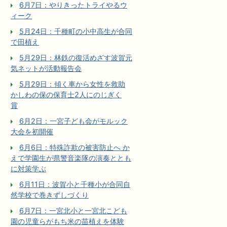
6月7日：やりきったトライやるウ
ィーク
5月24日：千種町の小中高生が合同
で田植え
5月29日：林鉄の復活めざす波賀元
気ネットが活動報告会
5月29日：傾く車から女性を救助
かしわの保の保育士2人にのじぎく
賞
6月2日：一宮子ども会がモルック
大会を初開催
6月6日：特殊詐欺の被害防止へ か
えで学園生が県警音楽隊の演奏ととも
に対策学ぶ
6月11日：波賀小と千種小が合同自
然学校で巻きずしづくり
6月7日：一宮北小と一宮北こども
園の児童らがもち米の苗植えを体験