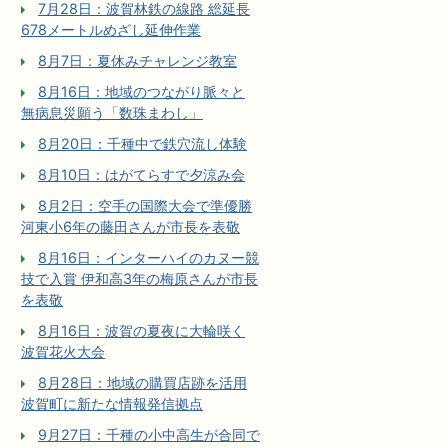
7月28日：波賀林鉄の線路 総延長
678メートルめざし延伸作業
8月7日：夏休みチャレンジ教室
8月16日：地域のつながり脈々と
無病息災願う「数珠まわし」
8月20日：千種中で鉄穴流し体験
8月10日：はがてらすで夕涼み会
8月2日：空手の国際大会で準優勝
河東小6年の藤田さんが市長を表敬
8月16日：インターハイのカヌー競
技で入賞 伊和高3年の梅原さんが市長
を表敬
8月16日：波賀の夏夜に大輪咲く
波賀花火大会
8月28日：地域の購買店跡を活用
波賀町に新たな情報発信拠点
9月27日：千種の小中高生が合同で