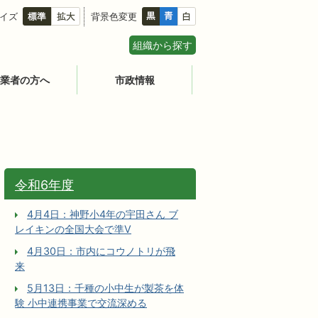
イズ
背景色変更
組織から探す
業者の方へ
市政情報
令和6年度
4月4日：神野小4年の宇田さん ブ
レイキンの全国大会で準V
4月30日：市内にコウノトリが飛
来
5月13日：千種の小中生が製茶を体
験 小中連携事業で交流深める