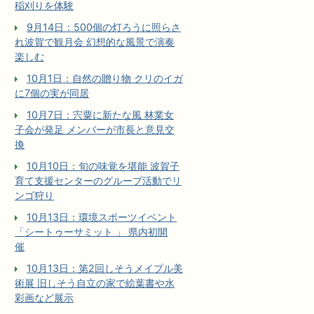
稲刈りを体験
9月14日：500個の灯ろうに照らさ
れ波賀で観月会 幻想的な風景で演奏
楽しむ
10月1日：自然の贈り物 クリのイガ
に7個の実が同居
10月7日：宍粟に新たな風 林業女
子会が発足 メンバーが市長と意見交
換
10月10日：旬の味覚を堪能 波賀子
育て支援センターのグループ活動でリ
ンゴ狩り
10月13日：環境スポーツイベント
「シートゥーサミット 」 県内初開
催
10月13日：第2回しそうメイプル美
術展 旧しそう自立の家で絵葉書や水
彩画など展示