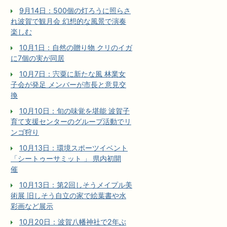
9月14日：500個の灯ろうに照らさ
れ波賀で観月会 幻想的な風景で演奏
楽しむ
10月1日：自然の贈り物 クリのイガ
に7個の実が同居
10月7日：宍粟に新たな風 林業女
子会が発足 メンバーが市長と意見交
換
10月10日：旬の味覚を堪能 波賀子
育て支援センターのグループ活動でリ
ンゴ狩り
10月13日：環境スポーツイベント
「シートゥーサミット 」 県内初開
催
10月13日：第2回しそうメイプル美
術展 旧しそう自立の家で絵葉書や水
彩画など展示
10月20日：波賀八幡神社で2年ぶ