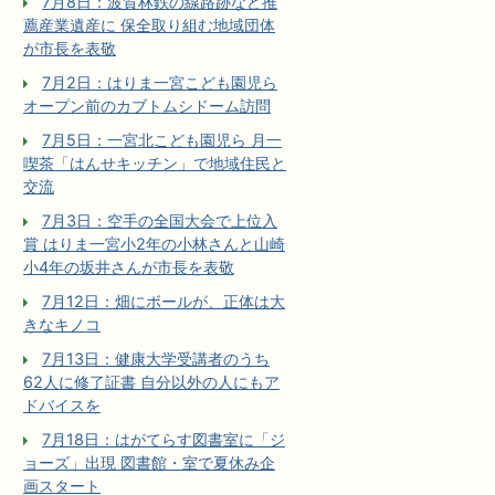
7月8日：波賀林鉄の線路跡など推
薦産業遺産に 保全取り組む地域団体
が市長を表敬
7月2日：はりま一宮こども園児ら
オープン前のカブトムシドーム訪問
7月5日：一宮北こども園児ら 月一
喫茶「はんせキッチン」で地域住民と
交流
7月3日：空手の全国大会で上位入
賞 はりま一宮小2年の小林さんと山崎
小4年の坂井さんが市長を表敬
7月12日：畑にボールが、正体は大
きなキノコ
7月13日：健康大学受講者のうち
62人に修了証書 自分以外の人にもア
ドバイスを
7月18日：はがてらす図書室に「ジ
ョーズ」出現 図書館・室で夏休み企
画スタート