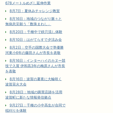
678メートルめざし延伸作業
8月7日：夏休みチャレンジ教室
8月16日：地域のつながり脈々と
無病息災願う「数珠まわし」
8月20日：千種中で鉄穴流し体験
8月10日：はがてらすで夕涼み会
8月2日：空手の国際大会で準優勝
河東小6年の藤田さんが市長を表敬
8月16日：インターハイのカヌー競
技で入賞 伊和高3年の梅原さんが市長
を表敬
8月16日：波賀の夏夜に大輪咲く
波賀花火大会
8月28日：地域の購買店跡を活用
波賀町に新たな情報発信拠点
9月27日：千種の小中高生が合同で
稲刈りを体験