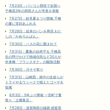
7月23日：パソコン競技で全国へ
千種高3年の和田さんが市長を表敬
7月27日：妙見夏まつり開催 千種
の夏に笑顔あふれる
7月28日：絵本のパンを再現 わた
しの「かめろんぱん」
7月30日：ハスの花に囲まれて
7月31日：鷹巣の自然守る 千種高
生の呼びかけで地域住民など20人が
外来種「フランスギク」の駆除活動
7月30日：川そそ祭り
7月31日：山崎西・南中の生徒らが
トライやるウィークで植えたゴーヤを
収穫
8月3日：5年ぶり開催 一宮町で夏
祭り「土曜夜店」
7月28日：波賀林鉄の線路 総延長