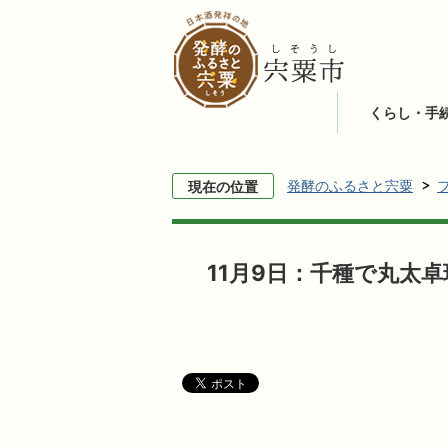
くらし・手
発酵のふるさと宍粟
現在の位置
11月9日：千種で丸太