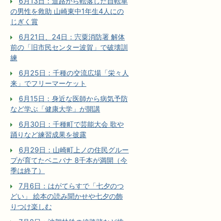
6月13日：道路から転落した自転車
の男性を救助 山崎東中1年生4人にの
じぎく賞
6月21日、24日：宍粟消防署 解体
前の「旧市民センター波賀」で破壊訓
練
6月25日：千種の交流広場「栄々人
来」でフリーマーケット
6月15日：身近な医師から病気予防
など学ぶ「健康大学」が開講
6月30日：千種町で芸能大会 歌や
踊りなど練習成果を披露
6月29日：山崎町上ノの住民グルー
プが育てたベニバナ 8千本が満開（今
季は終了）
7月6日：はがてらすで「七夕のつ
どい」 絵本の読み聞かせや七夕の飾
りつけ楽しむ