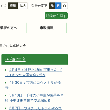
イズ
背景色変更
組織から探す
業者の方へ
市政情報
千種で丸太卓球大会
令和6年度
4月4日：神野小4年の宇田さん ブ
レイキンの全国大会で準V
4月30日：市内にコウノトリが飛
来
5月13日：千種の小中生が製茶を体
験 小中連携事業で交流深める
6月7日：やりきったトライやるウ