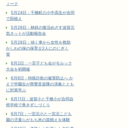
ィーク
5月24日：千種町の小中高生が合同
で田植え
5月29日：林鉄の復活めざす波賀元
気ネットが活動報告会
5月29日：傾く車から女性を救助
かしわの保の保育士2人にのじぎく
賞
6月2日：一宮子ども会がモルック
大会を初開催
6月6日：特殊詐欺の被害防止へ か
えで学園生が県警音楽隊の演奏ととも
に対策学ぶ
6月11日：波賀小と千種小が合同自
然学校で巻きずしづくり
6月7日：一宮北小と一宮北こども
園の児童らがもち米の苗植えを体験