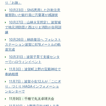
り「お旅」
10月23日：SNS悪用した詐欺注意
被害防いだ銀行員に宍粟署が感謝状
10月27日：山林火災想定し 波賀城
で地元消防団と西はりま消防が合同訓
練
10月26日：林鉄復活へ フォレスト
ステーション波賀に678メートルの軌
道完成
10月31日：波賀子育て支援センタ
ーでハロウィンイベント
11月3日：波賀町上野の宝殿神社で
奉納相撲
11月7日：波賀小生12人が「こにぎ
り」づくり HAGAインフォメーショ
ンセンターで
11月9日：千種で丸太卓球大会
11月10日：上野商店街で軽トラ市