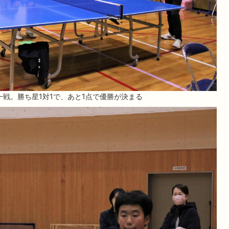
一戦。勝ち星1対1で、あと1点で優勝が決まる