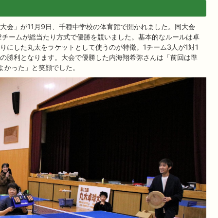
大会」が11月9日、千種中学校の体育館で開かれました。同大会
12チームが総当たり方式で優勝を競いました。基本的なルールは卓
りにした丸太をラケットとして使うのが特徴。1チーム3人が1対1
の勝利となります。大会で優勝した内海翔希弥さんは「前回は準
よかった」と笑顔でした。